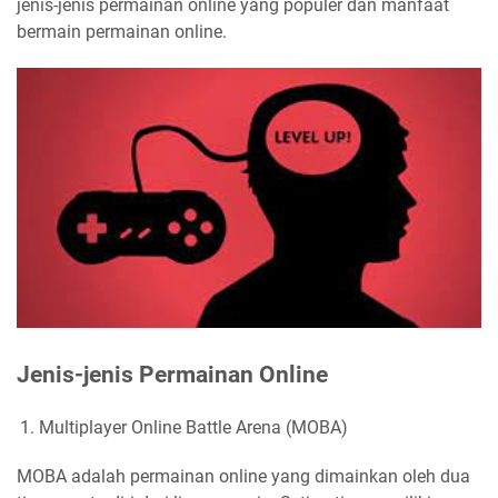
jenis-jenis permainan online yang populer dan manfaat
bermain permainan online.
Jenis-jenis Permainan Online
Multiplayer Online Battle Arena (MOBA)
MOBA adalah permainan online yang dimainkan oleh dua