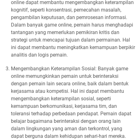
online dapat membantu mengembangkan keterampilan
kognitif, seperti konsentrasi, pemecahan masalah,
pengambilan keputusan, dan pemrosesan informasi.
Dalam banyak game online, pemain harus menghadapi
tantangan yang memerlukan pemikiran kritis dan
strategi untuk mencapai tujuan dalam permainan. Hal
ini dapat membantu meningkatkan kemampuan berpikir
analitis dan logis pemain.
Mengembangkan Keterampilan Sosial: Banyak game
online memungkinkan pemain untuk berinteraksi
dengan pemain lain secara online, baik dalam bentuk
kerjasama atau kompetisi. Hal ini dapat membantu
mengembangkan keterampilan sosial, seperti
kemampuan berkomunikasi, kerjasama tim, dan
toleransi terhadap perbedaan pendapat. Pemain dapat
belajar bagaimana berinteraksi dengan orang lain
dalam lingkungan yang aman dan terkontrol, yang
dapat berguna dalam kehidupan sehari-hari mereka.