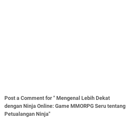
Post a Comment for " Mengenal Lebih Dekat
dengan Ninja Online: Game MMORPG Seru tentang
Petualangan Ninja"