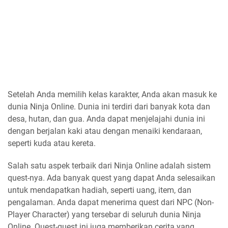
Setelah Anda memilih kelas karakter, Anda akan masuk ke
dunia Ninja Online. Dunia ini terdiri dari banyak kota dan
desa, hutan, dan gua. Anda dapat menjelajahi dunia ini
dengan berjalan kaki atau dengan menaiki kendaraan,
seperti kuda atau kereta.
Salah satu aspek terbaik dari Ninja Online adalah sistem
quest-nya. Ada banyak quest yang dapat Anda selesaikan
untuk mendapatkan hadiah, seperti uang, item, dan
pengalaman. Anda dapat menerima quest dari NPC (Non-
Player Character) yang tersebar di seluruh dunia Ninja
Online. Quest-quest ini juga memberikan cerita yang