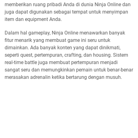
memberikan ruang pribadi Anda di dunia Ninja Online dan
juga dapat digunakan sebagai tempat untuk menyimpan
item dan equipment Anda.
Dalam hal gameplay, Ninja Online menawarkan banyak
fitur menarik yang membuat game ini seru untuk
dimainkan. Ada banyak konten yang dapat dinikmati,
seperti quest, pertempuran, crafting, dan housing. Sistem
real-time battle juga membuat pertempuran menjadi
sangat seru dan memungkinkan pemain untuk benar-benar
merasakan adrenalin ketika bertarung dengan musuh.