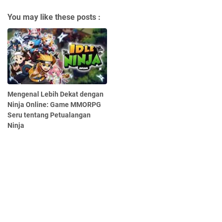
You may like these posts :
Mengenal Lebih Dekat dengan
Ninja Online: Game MMORPG
Seru tentang Petualangan
Ninja