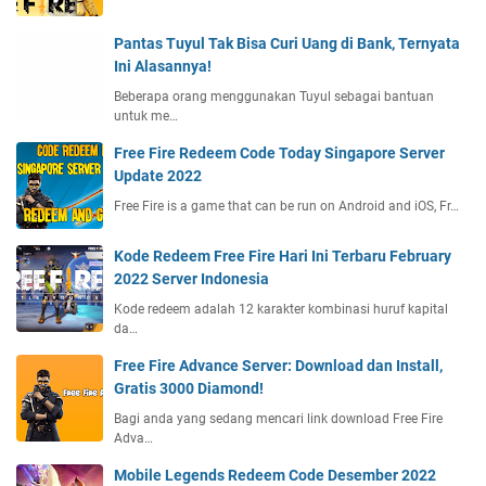
Pantas Tuyul Tak Bisa Curi Uang di Bank, Ternyata
Ini Alasannya!
Beberapa orang menggunakan Tuyul sebagai bantuan
untuk me…
Free Fire Redeem Code Today Singapore Server
Update 2022
Free Fire is a game that can be run on Android and iOS, Fr…
Kode Redeem Free Fire Hari Ini Terbaru February
2022 Server Indonesia
Kode redeem adalah 12 karakter kombinasi huruf kapital
da…
Free Fire Advance Server: Download dan Install,
Gratis 3000 Diamond!
Bagi anda yang sedang mencari link download Free Fire
Adva…
Mobile Legends Redeem Code Desember 2022