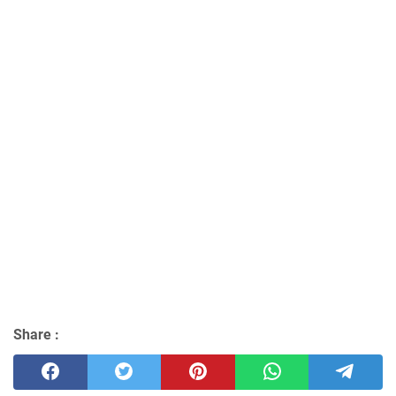
Share :