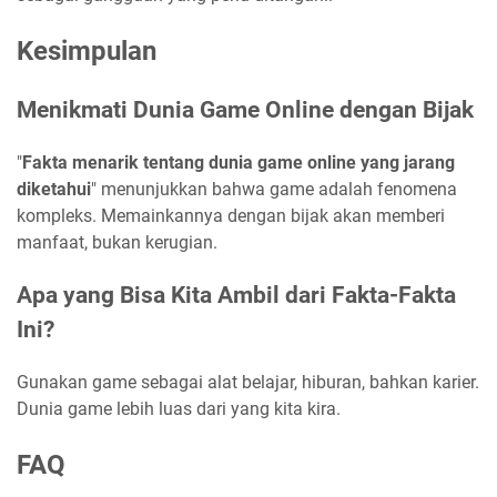
Kesimpulan
Menikmati Dunia Game Online dengan Bijak
"
Fakta menarik tentang dunia game online yang jarang
diketahui
" menunjukkan bahwa game adalah fenomena
kompleks. Memainkannya dengan bijak akan memberi
manfaat, bukan kerugian.
Apa yang Bisa Kita Ambil dari Fakta-Fakta
Ini?
Gunakan game sebagai alat belajar, hiburan, bahkan karier.
Dunia game lebih luas dari yang kita kira.
FAQ