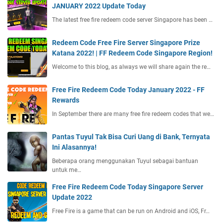
JANUARY 2022 Update Today
The latest free fire redeem code server Singapore has been …
Redeem Code Free Fire Server Singapore Prize
Katana 2022! | FF Redeem Code Singapore Region!
Welcome to this blog, as always we will share again the re…
Free Fire Redeem Code Today January 2022 - FF
Rewards
In September there are many free fire redeem codes that we…
Pantas Tuyul Tak Bisa Curi Uang di Bank, Ternyata
Ini Alasannya!
Beberapa orang menggunakan Tuyul sebagai bantuan
untuk me…
Free Fire Redeem Code Today Singapore Server
Update 2022
Free Fire is a game that can be run on Android and iOS, Fr…