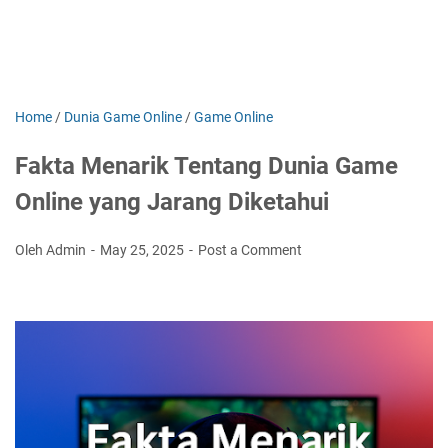
Home
/
Dunia Game Online
/
Game Online
Fakta Menarik Tentang Dunia Game
Online yang Jarang Diketahui
Oleh Admin
May 25, 2025
Post a Comment