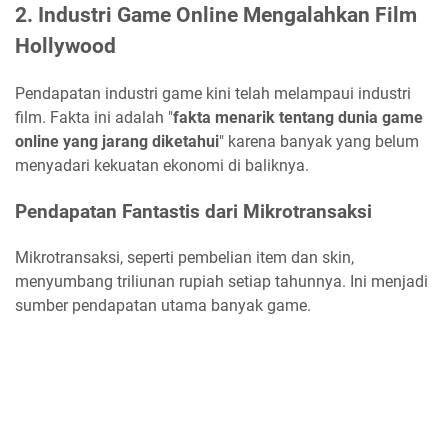
2. Industri Game Online Mengalahkan Film
Hollywood
Pendapatan industri game kini telah melampaui industri
film. Fakta ini adalah "
fakta menarik tentang dunia game
online yang jarang diketahui
" karena banyak yang belum
menyadari kekuatan ekonomi di baliknya.
Pendapatan Fantastis dari Mikrotransaksi
Mikrotransaksi, seperti pembelian item dan skin,
menyumbang triliunan rupiah setiap tahunnya. Ini menjadi
sumber pendapatan utama banyak game.