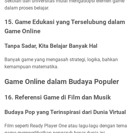
Sekolah dan universitas mulai mengadopsi elemen game
dalam proses belajar.
15. Game Edukasi yang Terselubung dalam
Game Online
Tanpa Sadar, Kita Belajar Banyak Hal
Banyak game yang mengasah strategi, logika, bahkan
kemampuan matematika.
Game Online dalam Budaya Populer
16. Referensi Game di Film dan Musik
Budaya Pop yang Terinspirasi dari Dunia Virtual
Film seperti Ready Player One atau lagu-lagu dengan tema
game memperlihatkan pengaruh besar dunia ini.