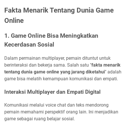
Fakta Menarik Tentang Dunia Game
Online
1. Game Online Bisa Meningkatkan
Kecerdasan Sosial
Dalam permainan multiplayer, pemain dituntut untuk
berinteraksi dan bekerja sama. Salah satu "
fakta menarik
tentang dunia game online yang jarang diketahui
" adalah
game bisa melatih kemampuan komunikasi dan empati.
Interaksi Multiplayer dan Empati Digital
Komunikasi melalui voice chat dan teks mendorong
pemain memahami perspektif orang lain. Ini menjadikan
game sebagai ruang belajar sosial.