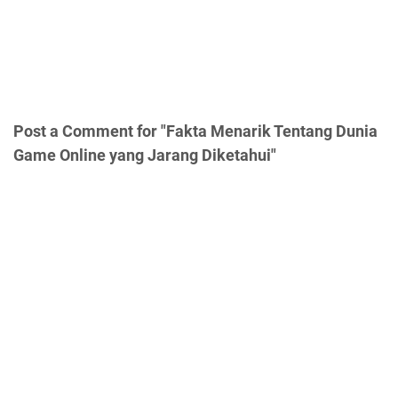
Post a Comment for "Fakta Menarik Tentang Dunia
Game Online yang Jarang Diketahui"