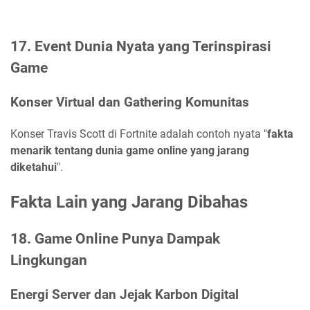
17. Event Dunia Nyata yang Terinspirasi
Game
Konser Virtual dan Gathering Komunitas
Konser Travis Scott di Fortnite adalah contoh nyata "
fakta
menarik tentang dunia game online yang jarang
diketahui
".
Fakta Lain yang Jarang Dibahas
18. Game Online Punya Dampak
Lingkungan
Energi Server dan Jejak Karbon Digital