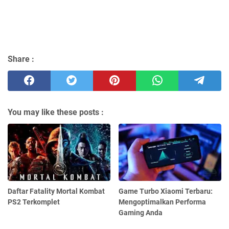
Share :
You may like these posts :
Daftar Fatality Mortal Kombat
Game Turbo Xiaomi Terbaru:
PS2 Terkomplet
Mengoptimalkan Performa
Gaming Anda