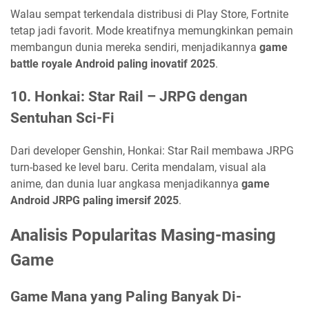
Walau sempat terkendala distribusi di Play Store, Fortnite
tetap jadi favorit. Mode kreatifnya memungkinkan pemain
membangun dunia mereka sendiri, menjadikannya
game
battle royale Android paling inovatif 2025
.
10. Honkai: Star Rail – JRPG dengan
Sentuhan Sci-Fi
Dari developer Genshin, Honkai: Star Rail membawa JRPG
turn-based ke level baru. Cerita mendalam, visual ala
anime, dan dunia luar angkasa menjadikannya
game
Android JRPG paling imersif 2025
.
Analisis Popularitas Masing-masing
Game
Game Mana yang Paling Banyak Di-