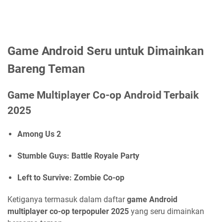
Game Android Seru untuk Dimainkan
Bareng Teman
Game Multiplayer Co-op Android Terbaik
2025
Among Us 2
Stumble Guys: Battle Royale Party
Left to Survive: Zombie Co-op
Ketiganya termasuk dalam daftar
game Android
multiplayer co-op terpopuler 2025
yang seru dimainkan