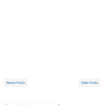
Newer Posts
Older Posts