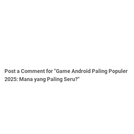
Post a Comment for "Game Android Paling Populer
2025: Mana yang Paling Seru?"