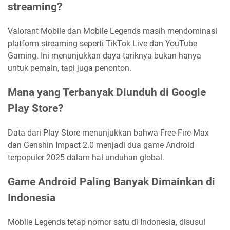
streaming?
Valorant Mobile dan Mobile Legends masih mendominasi
platform streaming seperti TikTok Live dan YouTube
Gaming. Ini menunjukkan daya tariknya bukan hanya
untuk pemain, tapi juga penonton.
Mana yang Terbanyak Diunduh di Google
Play Store?
Data dari Play Store menunjukkan bahwa Free Fire Max
dan Genshin Impact 2.0 menjadi dua game Android
terpopuler 2025 dalam hal unduhan global.
Game Android Paling Banyak Dimainkan di
Indonesia
Mobile Legends tetap nomor satu di Indonesia, disusul