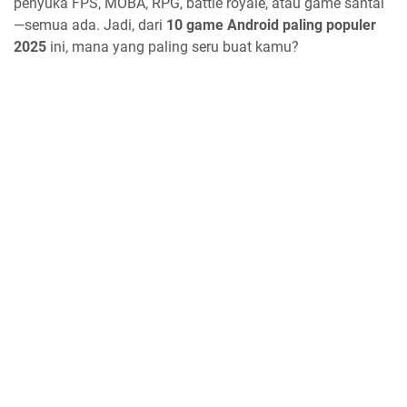
penyuka FPS, MOBA, RPG, battle royale, atau game santai
—semua ada. Jadi, dari
10 game Android paling populer
2025
ini, mana yang paling seru buat kamu?