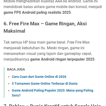
Mobile menghadirkan kualitas AAA ke Android. Game ini
mendobrak batas antara game mobile dan konsol, menjadi
game FPS Android paling realistis 2025
.
6. Free Fire Max – Game Ringan, Aksi
Maksimal
Tak semua HP bisa main game berat. Free Fire Max
menjawab kebutuhan itu. Meski ringan, game ini
menawarkan visual yang tajam dan gameplay cepat,
menjadikannya
game Android ringan terpopuler 2025
.
BACA JUGA
Cara Cuan dari Game Online di 2026
5 Turnamen Game Online Terbesar di Dunia
Game Android Paling Populer 2025: Mana yang Paling
Seru?