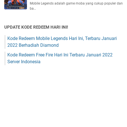
Mobile Legends adalah game moba yang cukup populer dan
ba…
UPDATE KODE REDEEM HARI INI!
Kode Redeem Mobile Legends Hari Ini, Terbaru Januari
2022 Berhadiah Diamond
Kode Redeem Free Fire Hari Ini Terbaru Januari 2022
Server Indonesia