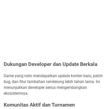
Dukungan Developer dan Update Berkala
Game yang rutin mendapatkan update konten baru, patch
bug, dan fitur tambahan cenderung lebih tahan lama. Ini
menunjukkan developer serius mengembangkan
ekosistemnya.
Komunitas Aktif dan Turnamen