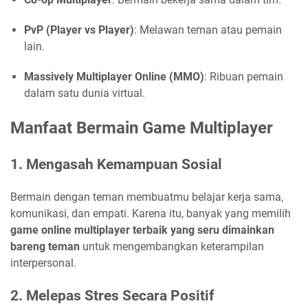
PvP (Player vs Player)
: Melawan teman atau pemain
lain.
Massively Multiplayer Online (MMO)
: Ribuan pemain
dalam satu dunia virtual.
Manfaat Bermain Game Multiplayer
1. Mengasah Kemampuan Sosial
Bermain dengan teman membuatmu belajar kerja sama,
komunikasi, dan empati. Karena itu, banyak yang memilih
game online multiplayer terbaik yang seru dimainkan
bareng teman
untuk mengembangkan keterampilan
interpersonal.
2. Melepas Stres Secara Positif