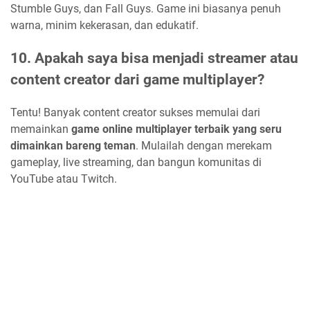
Stumble Guys, dan Fall Guys. Game ini biasanya penuh
warna, minim kekerasan, dan edukatif.
10. Apakah saya bisa menjadi streamer atau
content creator dari game multiplayer?
Tentu! Banyak content creator sukses memulai dari
memainkan
game online multiplayer terbaik yang seru
dimainkan bareng teman
. Mulailah dengan merekam
gameplay, live streaming, dan bangun komunitas di
YouTube atau Twitch.