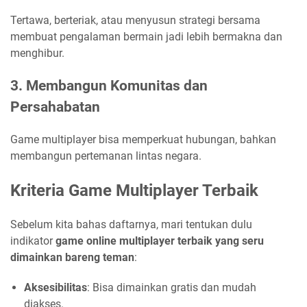
Tertawa, berteriak, atau menyusun strategi bersama
membuat pengalaman bermain jadi lebih bermakna dan
menghibur.
3. Membangun Komunitas dan
Persahabatan
Game multiplayer bisa memperkuat hubungan, bahkan
membangun pertemanan lintas negara.
Kriteria Game Multiplayer Terbaik
Sebelum kita bahas daftarnya, mari tentukan dulu
indikator
game online multiplayer terbaik yang seru
dimainkan bareng teman
:
Aksesibilitas
: Bisa dimainkan gratis dan mudah
diakses.