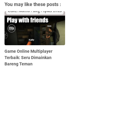
You may like these posts :
Game Online Multiplayer
Terbaik: Seru Dimainkan
Bareng Teman