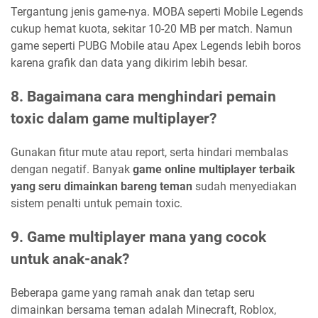
Tergantung jenis game-nya. MOBA seperti Mobile Legends
cukup hemat kuota, sekitar 10-20 MB per match. Namun
game seperti PUBG Mobile atau Apex Legends lebih boros
karena grafik dan data yang dikirim lebih besar.
8. Bagaimana cara menghindari pemain
toxic dalam game multiplayer?
Gunakan fitur mute atau report, serta hindari membalas
dengan negatif. Banyak
game online multiplayer terbaik
yang seru dimainkan bareng teman
sudah menyediakan
sistem penalti untuk pemain toxic.
9. Game multiplayer mana yang cocok
untuk anak-anak?
Beberapa game yang ramah anak dan tetap seru
dimainkan bersama teman adalah Minecraft, Roblox,