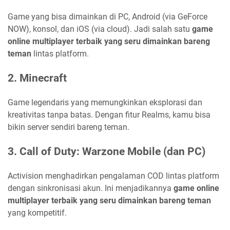
Game yang bisa dimainkan di PC, Android (via GeForce
NOW), konsol, dan iOS (via cloud). Jadi salah satu
game
online multiplayer terbaik yang seru dimainkan bareng
teman
lintas platform.
2. Minecraft
Game legendaris yang memungkinkan eksplorasi dan
kreativitas tanpa batas. Dengan fitur Realms, kamu bisa
bikin server sendiri bareng teman.
3. Call of Duty: Warzone Mobile (dan PC)
Activision menghadirkan pengalaman COD lintas platform
dengan sinkronisasi akun. Ini menjadikannya
game online
multiplayer terbaik yang seru dimainkan bareng teman
yang kompetitif.