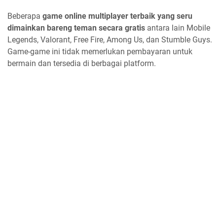
Beberapa
game online multiplayer terbaik yang seru
dimainkan bareng teman secara gratis
antara lain Mobile
Legends, Valorant, Free Fire, Among Us, dan Stumble Guys.
Game-game ini tidak memerlukan pembayaran untuk
bermain dan tersedia di berbagai platform.