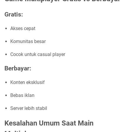
Gratis:
Akses cepat
Komunitas besar
Cocok untuk casual player
Berbayar:
Konten eksklusif
Bebas iklan
Server lebih stabil
Kesalahan Umum Saat Main