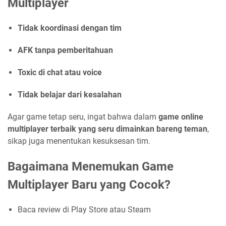
Multiplayer
Tidak koordinasi dengan tim
AFK tanpa pemberitahuan
Toxic di chat atau voice
Tidak belajar dari kesalahan
Agar game tetap seru, ingat bahwa dalam
game online
multiplayer terbaik yang seru dimainkan bareng teman
,
sikap juga menentukan kesuksesan tim.
Bagaimana Menemukan Game
Multiplayer Baru yang Cocok?
Baca review di Play Store atau Steam