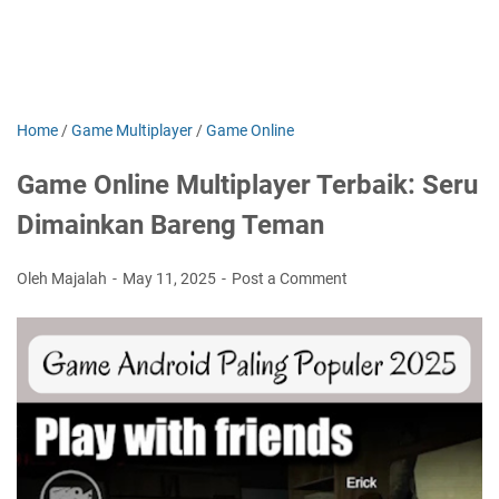
Home
/
Game Multiplayer
/
Game Online
Game Online Multiplayer Terbaik: Seru
Dimainkan Bareng Teman
Oleh Majalah
May 11, 2025
Post a Comment