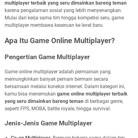
multiplayer terbaik yang seru dimainkan bareng teman
karena pengalaman sosial yang lebih menyenangkan.
Mulai dari kerja sama tim hingga kompetisi seru, game
multiplayer membawa keseruan ke level baru.
Apa Itu Game Online Multiplayer?
Pengertian Game Multiplayer
Game online multiplayer adalah permainan yang
memungkinkan banyak pemain bermain secara
bersamaan melalui koneksi internet. Dalam kategori ini,
kamu bisa menemukan
game online multiplayer terbaik
yang seru dimainkan bareng teman
di berbagai genre,
seperti FPS, MOBA, battle royale, hingga survival.
Jenis-Jenis Game Multiplayer
Co-op Multiplayer
: Bermain bekerja sama dalam tim.