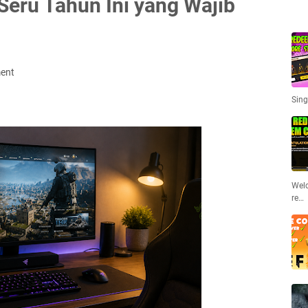
Seru Tahun Ini yang Wajib
ent
Sing
Welc
re…