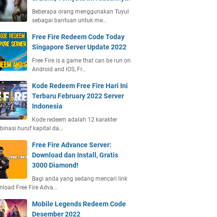
Beberapa orang menggunakan Tuyul
sebagai bantuan untuk me…
Free Fire Redeem Code Today
Singapore Server Update 2022
Free Fire is a game that can be run on
Android and iOS, Fr…
Kode Redeem Free Fire Hari Ini
Terbaru February 2022 Server
Indonesia
Kode redeem adalah 12 karakter
inasi huruf kapital da…
Free Fire Advance Server:
Download dan Install, Gratis
3000 Diamond!
Bagi anda yang sedang mencari link
load Free Fire Adva…
Mobile Legends Redeem Code
Desember 2022