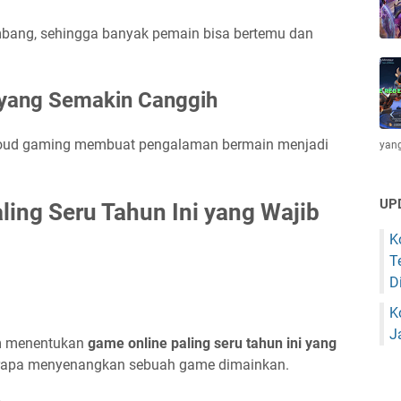
mbang, sehingga banyak pemain bisa bertemu dan
yang Semakin Canggih
an cloud gaming membuat pengalaman bermain menjadi
yang
UP
ling Seru Tahun Ini yang Wajib
K
T
D
K
J
am menentukan
game online paling seru tahun ini yang
rapa menyenangkan sebuah game dimainkan.