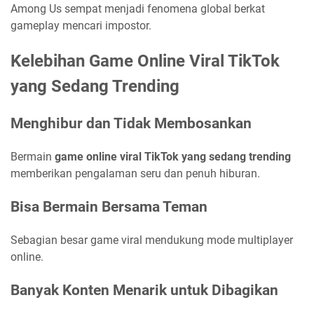
Among Us sempat menjadi fenomena global berkat
gameplay mencari impostor.
Kelebihan Game Online Viral TikTok
yang Sedang Trending
Menghibur dan Tidak Membosankan
Bermain
game online viral TikTok yang sedang trending
memberikan pengalaman seru dan penuh hiburan.
Bisa Bermain Bersama Teman
Sebagian besar game viral mendukung mode multiplayer
online.
Banyak Konten Menarik untuk Dibagikan