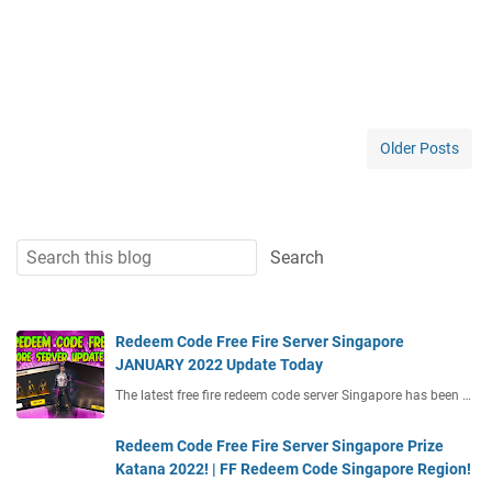
Older Posts
Redeem Code Free Fire Server Singapore
JANUARY 2022 Update Today
The latest free fire redeem code server Singapore has been …
Redeem Code Free Fire Server Singapore Prize
Katana 2022! | FF Redeem Code Singapore Region!