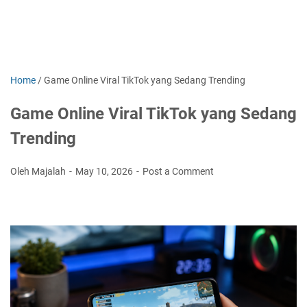
Home
/
Game Online Viral TikTok yang Sedang Trending
Game Online Viral TikTok yang Sedang
Trending
Oleh Majalah
May 10, 2026
Post a Comment