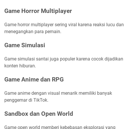
Game Horror Multiplayer
Game horror multiplayer sering viral karena reaksi lucu dan
menegangkan para pemain.
Game Simulasi
Game simulasi santai juga populer karena cocok dijadikan
konten hiburan.
Game Anime dan RPG
Game anime dengan visual menarik memiliki banyak
penggemar di TikTok.
Sandbox dan Open World
Game open world memberi kebebasan eksplorasi yang