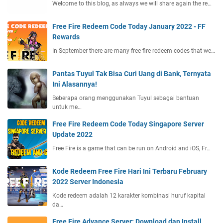
Welcome to this blog, as always we will share again the re…
Free Fire Redeem Code Today January 2022 - FF
Rewards
In September there are many free fire redeem codes that we…
Pantas Tuyul Tak Bisa Curi Uang di Bank, Ternyata
Ini Alasannya!
Beberapa orang menggunakan Tuyul sebagai bantuan
untuk me…
Free Fire Redeem Code Today Singapore Server
Update 2022
Free Fire is a game that can be run on Android and iOS, Fr…
Kode Redeem Free Fire Hari Ini Terbaru February
2022 Server Indonesia
Kode redeem adalah 12 karakter kombinasi huruf kapital
da…
Free Fire Advance Server: Download dan Install,