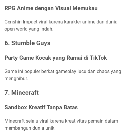
RPG Anime dengan Visual Memukau
Genshin Impact viral karena karakter anime dan dunia
open world yang indah.
6. Stumble Guys
Party Game Kocak yang Ramai di TikTok
Game ini populer berkat gameplay lucu dan chaos yang
menghibur.
7. Minecraft
Sandbox Kreatif Tanpa Batas
Minecraft selalu viral karena kreativitas pemain dalam
membangun dunia unik.