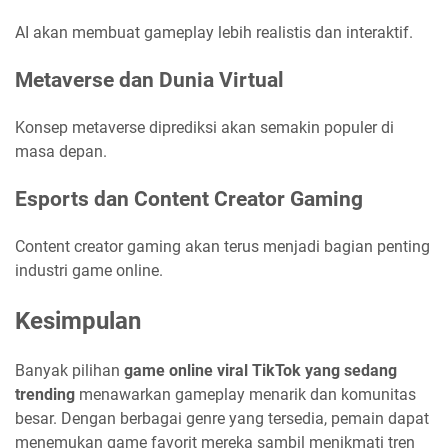
AI akan membuat gameplay lebih realistis dan interaktif.
Metaverse dan Dunia Virtual
Konsep metaverse diprediksi akan semakin populer di
masa depan.
Esports dan Content Creator Gaming
Content creator gaming akan terus menjadi bagian penting
industri game online.
Kesimpulan
Banyak pilihan
game online viral TikTok yang sedang
trending
menawarkan gameplay menarik dan komunitas
besar. Dengan berbagai genre yang tersedia, pemain dapat
menemukan game favorit mereka sambil menikmati tren