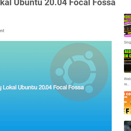
okal Ubuntu 20.04 Focal Fossa
ent
Sing
Welc
re…