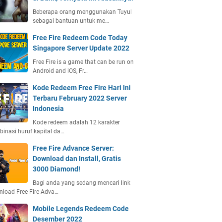
Beberapa orang menggunakan Tuyul
sebagai bantuan untuk me…
Free Fire Redeem Code Today
Singapore Server Update 2022
Free Fire is a game that can be run on
Android and iOS, Fr…
Kode Redeem Free Fire Hari Ini
Terbaru February 2022 Server
Indonesia
Kode redeem adalah 12 karakter
inasi huruf kapital da…
Free Fire Advance Server:
Download dan Install, Gratis
3000 Diamond!
Bagi anda yang sedang mencari link
load Free Fire Adva…
Mobile Legends Redeem Code
Desember 2022