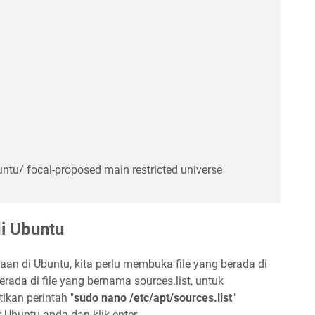
untu/ focal-proposed main restricted universe
i Ubuntu
an di Ubuntu, kita perlu membuka file yang berada di
 berada di file yang bernama sources.list, untuk
ikan perintah "
sudo nano /etc/apt/sources.list
"
Ubuntu anda dan klik enter.