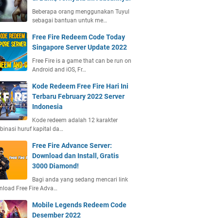
Beberapa orang menggunakan Tuyul
sebagai bantuan untuk me…
Free Fire Redeem Code Today
Singapore Server Update 2022
Free Fire is a game that can be run on
Android and iOS, Fr…
Kode Redeem Free Fire Hari Ini
Terbaru February 2022 Server
Indonesia
Kode redeem adalah 12 karakter
inasi huruf kapital da…
Free Fire Advance Server:
Download dan Install, Gratis
3000 Diamond!
Bagi anda yang sedang mencari link
load Free Fire Adva…
Mobile Legends Redeem Code
Desember 2022