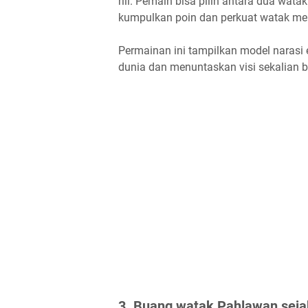
riil. Pemain bisa pilih antara dua wata
kumpulkan poin dan perkuat watak me
Permainan ini tampilkan model naras
dunia dan menuntaskan visi sekalian 
3. Buang watak Pahlawan sejak