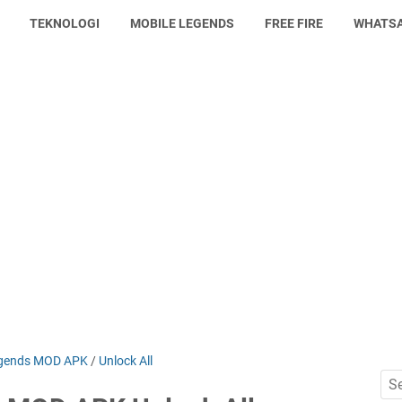
TEKNOLOGI
MOBILE LEGENDS
FREE FIRE
WHATS
gends MOD APK
/
Unlock All