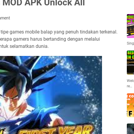
s MOD APK Unlock All
mment
ipe games mobile balap yang penuh tindakan terkenal.
berapa gamers harus bertanding dengan melalui
Sing
tuk selamatkan dunia.
Welc
re…