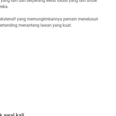
k yang lain dan berperang lewat lokasi yang lain untuk
reka.
i ekstensif yang memungkinkannya pemain menelusuri
bertanding menantang lawan yang kuat.
 awal kali