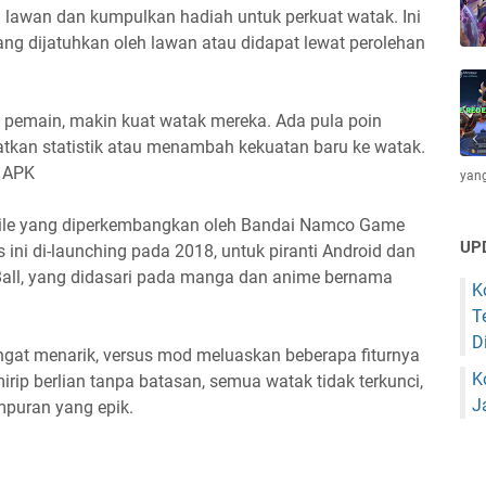
 lawan dan kumpulkan hadiah untuk perkuat watak. Ini
ang dijatuhkan oleh lawan atau didapat lewat perolehan
i pemain, makin kuat watak mereka. Ada pula poin
atkan statistik atau menambah kekuatan baru ke watak.
d APK
yang
bile yang diperkembangkan oleh Bandai Namco Game
UP
ini di-launching pada 2018, untuk piranti Android dan
on Ball, yang didasari pada manga dan anime bernama
K
T
D
ngat menarik, versus mod meluaskan beberapa fiturnya
K
rip berlian tanpa batasan, semua watak tidak terkunci,
J
mpuran yang epik.